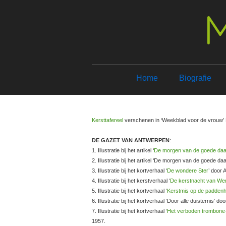
M
Home
Biografie
Kersttafereel
verschenen in ‘Weekblad voor de vrouw’
DE GAZET VAN ANTWERPEN
:
1. Illustratie bij het artikel ‘
De morgen van de goede da
2. Illustratie bij het artikel ‘De morgen van de goed
3. Illustratie bij het kortverhaal ‘
De wondere Ster
’ door
4. Illustratie bij het kerstverhaal ‘
De kerstnacht van We
5. Illustratie bij het kortverhaal ‘
Kerstmis op de padden
6. Illustratie bij het kortverhaal ‘Door alle duistern
7. Illustratie bij het kortverhaal ‘
Het verboden trombone
1957.