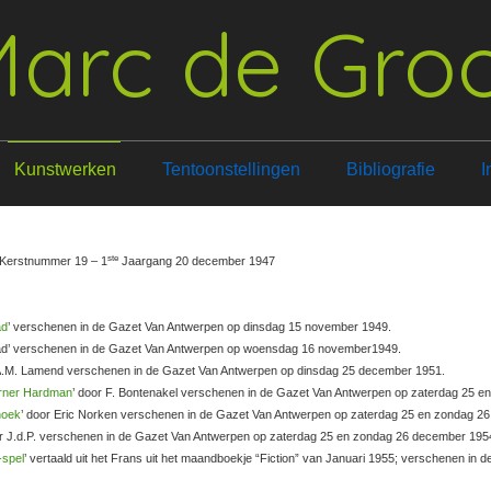
arc de Gro
Kunstwerken
Tentoonstellingen
Bibliografie
I
ste
 Kerstnummer 19 – 1
Jaargang 20 december 1947
ad
’ verschenen in de Gazet Van Antwerpen op dinsdag 15 november 1949.
e daad’ verschenen in de Gazet Van Antwerpen op woensdag 16 november1949.
 A.M. Lamend verschenen in de Gazet Van Antwerpen op dinsdag 25 december 1951.
rner Hardman
’ door F. Bontenakel verschenen in de Gazet Van Antwerpen op zaterdag 25 
hoek
’ door Eric Norken verschenen in de Gazet Van Antwerpen op zaterdag 25 en zondag 2
is’ door J.d.P. verschenen in de Gazet Van Antwerpen op zaterdag 25 en zondag 26 december 195
-spel
’ vertaald uit het Frans uit het maandboekje “Fiction” van Januari 1955; verschene