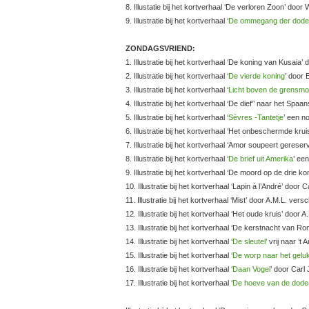
8. Illustatie bij het kortverhaal ‘De verloren Zoon’
9. Illustratie bij het kortverhaal ‘
De ommegang der dod
ZONDAGSVRIEND:
1. Illustratie bij het kortverhaal ‘De koning van Kus
2. Illustratie bij het kortverhaal ‘
De vierde koning
’ door
3. Illustratie bij het kortverhaal ‘
Licht boven de grensm
4. Illustratie bij het kortverhaal ‘De dief’’ naar het S
5. Illustratie bij het kortverhaal ‘
Sèvres -Tantetje
’ een n
6. Illustratie bij het kortverhaal ‘Het onbeschermde kr
7. Illustratie bij het kortverhaal ‘Amor soupeert geres
8. Illustratie bij het kortverhaal ‘
De brief uit Amerika
’ ee
9. Illustratie bij het kortverhaal ‘De moord op de drie
10. Illustratie bij het kortverhaal ‘Lapin à l’André’ doo
11. Illustratie bij het kortverhaal ‘Mist’ door A.M.L. ve
12. Illustratie bij het kortverhaal ‘Het oude kruis’ do
13. Illustratie bij het kortverhaal ‘De kerstnacht va
14. Illustratie bij het kortverhaal ‘
De sleutel
’ vrij naar 
15. Illustratie bij het kortverhaal ‘
De worp naar het gelu
16. Illustratie bij het kortverhaal ‘
Daan Vogel
’ door Carl
17. Illustratie bij het kortverhaal ‘
De hoeve van de dod