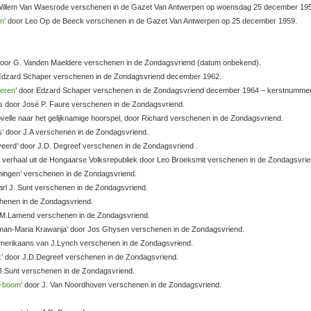
 door Willem Van Waesrode verschenen in de Gazet Van Antwerpen op woensdag 25 december 19
en
’ door Leo Op de Beeck verschenen in de Gazet Van Antwerpen op 25 december 1959.
aia’ door G. Vanden Maeldere verschenen in de Zondagsvriend (datum onbekend).
 Edzard Schaper verschenen in de Zondagsvriend december 1962.
oeren
’ door Edzard Schaper verschenen in de Zondagsvriend december 1964 – kerstnummer
paans door José P. Faure verschenen in de Zondagsvriend.
ovelle naar het gelijknamige hoorspel, door Richard verschenen in de Zondagsvriend.
uis’ door J.A verschenen in de Zondagsvriend.
erveerd’ door J.D. Degreef verschenen in de Zondagsvriend .
n verhaal uit de Hongaarse Volksrepubliek door Leo Broeksmit verschenen in de Zondagsvrie
 koningen’ verschenen in de Zondagsvriend.
r Carl J. Sunt verschenen in de Zondagsvriend.
rschenen in de Zondagsvriend.
or A.M.Lamend verschenen in de Zondagsvriend.
n Roman-Maria Krawanja’ door Jos Ghysen verschenen in de Zondagsvriend.
’t Amerikaans van J.Lynch verschenen in de Zondagsvriend.
k
’ door J.D.Degreef verschenen in de Zondagsvriend.
 J.Sunt verschenen in de Zondagsvriend.
e-boom
’ door J. Van Noordhoven verschenen in de Zondagsvriend.