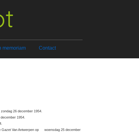
ot
n memoriam
Contact
en zondag 26 december 1954.
6 december 1954.
4.
n in de Gazet Van Antwerpen op woensdag 25 december